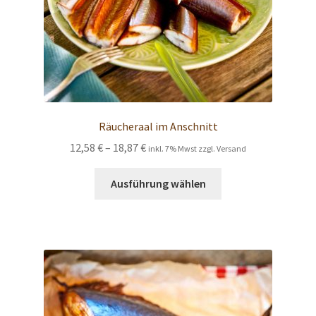
gewählt
werden
Räucheraal im Anschnitt
Preisspanne:
12,58
€
–
18,87
€
inkl. 7% Mwst zzgl. Versand
12,58 €
Dieses
bis
Ausführung wählen
Produkt
18,87 €
weist
mehrere
Varianten
auf.
Die
Optionen