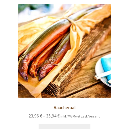
sortiert:
absteigend
Räucheraal
Preisspanne:
23,96
€
–
35,94
€
inkl. 7% Mwst zzgl. Versand
23,96 €
Dieses