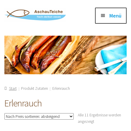
Zur
Zum
Menü
Navigation
Inhalt
springen
springen
Startseite
Shop
Warenkorb
Mein Konto
Start
Produkt Zutaten
Erlenrauch
Erlenrauch
Unter
Über uns
öffnen
Alle 11 Ergebnisse werden
Nach
angezeigt
Preis