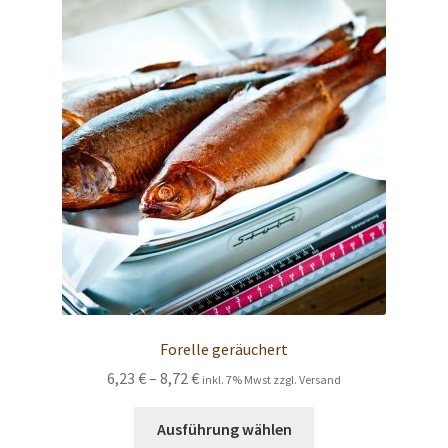
Forelle geräuchert
Preisspanne:
6,23
€
–
8,72
€
inkl. 7% Mwst zzgl. Versand
6,23 €
Dieses
bis
Ausführung wählen
Produkt