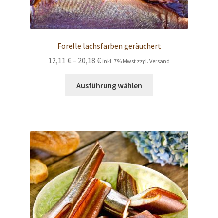
Forelle lachsfarben geräuchert
Preisspanne:
12,11
€
–
20,18
€
inkl. 7% Mwst zzgl. Versand
12,11 €
Dieses
bis
Ausführung wählen
Produkt
20,18 €
weist
mehrere
Varianten
auf.
Die
Optionen
können
auf
der
Produktseite