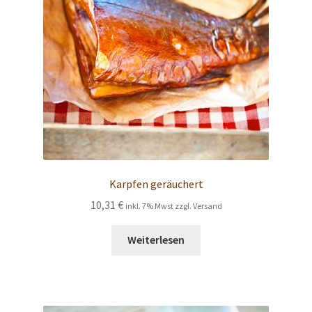
können
auf
der
Produktseite
gewählt
werden
Karpfen geräuchert
10,31
€
inkl. 7% Mwst zzgl. Versand
Weiterlesen