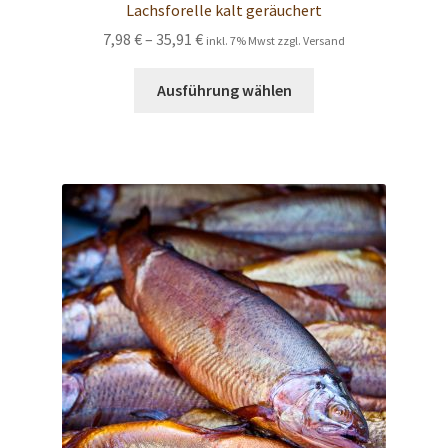
Lachsforelle kalt geräuchert
Preisspanne:
7,98
€
–
35,91
€
inkl. 7% Mwst zzgl. Versand
7,98 €
Dieses
bis
Ausführung wählen
Produkt
35,91 €
weist
mehrere
Varianten
auf.
Die
Optionen
können
auf
der
Produktseite
gewählt
werden